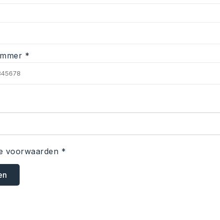
ummer *
e voorwaarden *
en