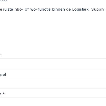
juiste hbo- of wo-functie binnen de Logistiek, Supply C
*
sel
m *