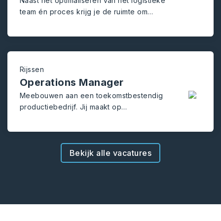
Naast het optimaliseren van het logistieke
team én proces krijg je de ruimte om
jezelf te ontwikkelen bij deze ambitieuze
Retailer.
Rijssen
Operations Manager
Meebouwen aan een toekomstbestendig
productiebedrijf. Jij maakt op
operationeel, tactisch en strategisch
niveau het verschil.
Bekijk alle vacatures