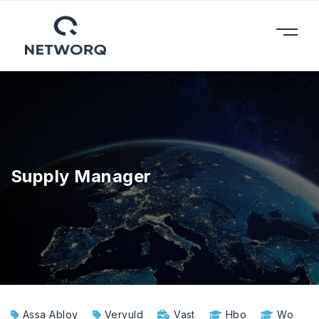
Supply Manager
Assa Abloy
Vervuld
Vast
Hbo
Wo